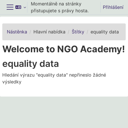
Přejít k hlavnímu obsahu
Momentálně na stránky
Přihlášení
přistupujete s právy hosta.
Boční panel
Nástěnka
Hlavní nabídka
Štítky
equality data
Welcome to NGO Academy!
equality data
Hledání výrazu "equality data" nepřineslo žádné
výsledky