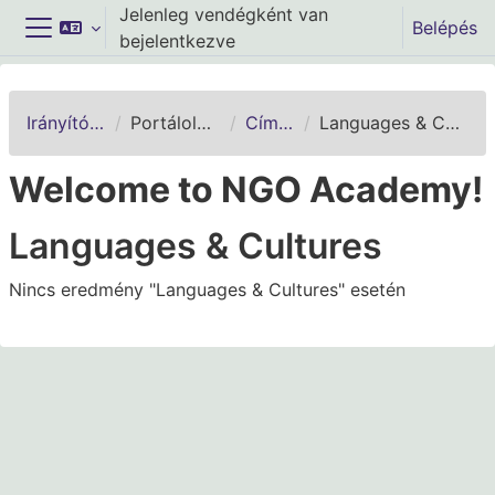
Tovább a fő tartalomhoz
Jelenleg vendégként van
Belépés
bejelentkezve
Oldalpanel
Irányítópult
Portáloldalak
Címkék
Languages & Cultures
Welcome to NGO Academy!
Languages & Cultures
Nincs eredmény "Languages & Cultures" esetén