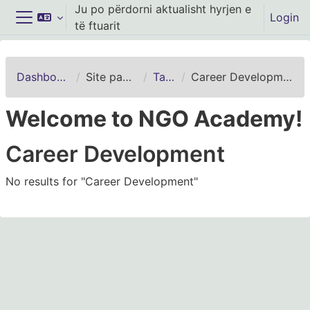
Kalo te përmajtja kryesore
Ju po përdorni aktualisht hyrjen e
Login
të ftuarit
Side panel
Dashboard
Site pages
Tags
Career Development
Welcome to NGO Academy!
Career Development
No results for "Career Development"