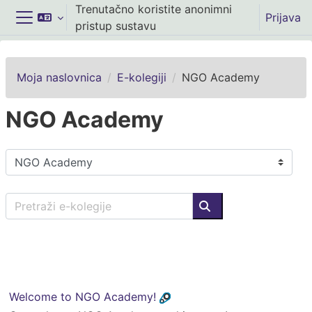
Preskoči na sadržaj
Trenutačno koristite anonimni
Prijava
pristup sustavu
Bočni panel
Moja naslovnica
E-kolegiji
NGO Academy
NGO Academy
Popis e-kolegija
Pretraži e-kolegije
Pretraži e-kolegije
Welcome to NGO Academy!